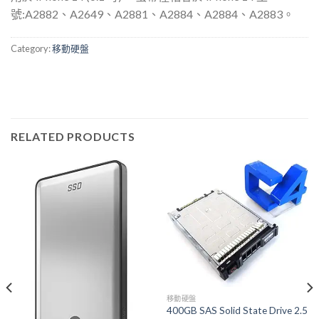
號:A2882、A2649、A2881、A2884、A2884、A2883。
Category:
移動硬盤
RELATED PRODUCTS
移動硬盤
400GB SAS Solid State Drive 2.5