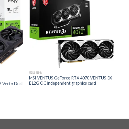
電腦顯卡
MSI VENTUS GeForce RTX 4070 VENTUS 3X
E12G OC independent graphics card
 Verto Dual