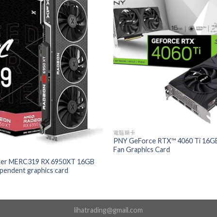
電腦顯卡
PNY GeForce RTX™ 4060 Ti 16GB
Fan Graphics Card
ter MERC319 RX 6950XT 16GB
endent graphics card
lihatrading@gmail.com