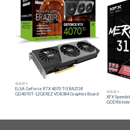
電腦顯卡
ELSA GeForce RTX 4070 Ti ERAZOR
電腦顯卡
GD4070T-12GEREZ VD8384 Graphics Board
XFX Speeds
GDDR6 indep