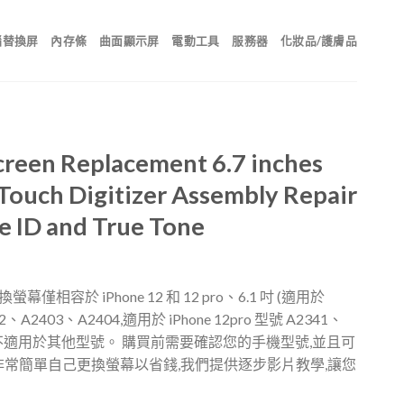
腦替換屏
內存條
曲面顯示屏
電動工具
服務器
化妝品/護膚品
creen Replacement 6.7 inches
Touch Digitizer Assembly Repair
ce ID and True Tone
換螢幕僅相容於 iPhone 12 和 12 pro、6.1 吋 (適用於
02、A2403、A2404,適用於 iPhone 12pro 型號 A2341、
8)。 不適用於其他型號。 購買前需要確認您的手機型號,並且可
 非常簡單自己更換螢幕以省錢,我們提供逐步影片教學,讓您