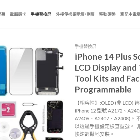
屏幕
電腦顯卡
手機替換屏
外接便携顯示屏/副屏
移動硬盤
筆記本電
手機替換屏
iPhone 14 Plus S
LCD Display and 
Tool Kits and Fa
Programmable
【相容性】:OLED (非 LCD) 替
iPhone 12 型號 A2172、A24
A2406、A2407、A240
以透過手機設定檢查型號。 ​
快速輕鬆地安裝。 ​