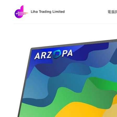
Skip
to
電腦
content